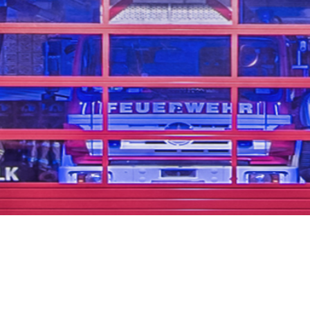
...uns