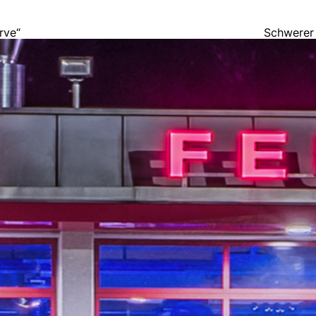
rve“
Schwerer 