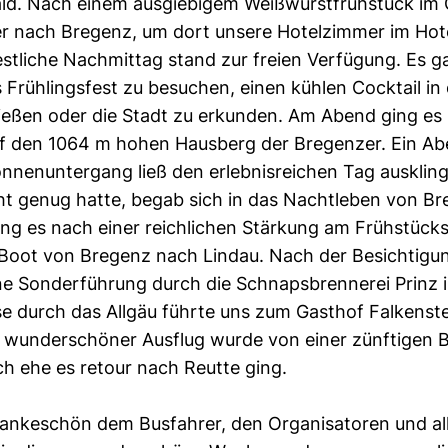
ld. Nach einem ausgiebigem Weißwurstfrühstück im 
er nach Bregenz, um dort unsere Hotelzimmer im Ho
estliche Nachmittag stand zur freien Verfügung. Es g
s Frühlingsfest zu besuchen, einen kühlen Cocktail in
eßen oder die Stadt zu erkunden. Am Abend ging es 
f den 1064 m hohen Hausberg der Bregenzer. Ein Ab
nenuntergang ließ den erlebnisreichen Tag ausklin
t genug hatte, begab sich in das Nachtleben von B
ng es nach einer reichlichen Stärkung am Frühstücks
Boot von Bregenz nach Lindau. Nach der Besichtigun
e Sonderführung durch die Schnapsbrennerei Prinz 
e durch das Allgäu führte uns zum Gasthof Falkenst
 wunderschöner Ausflug wurde von einer zünftigen B
h ehe es retour nach Reutte ging.
Dankeschön dem Busfahrer, den Organisatoren und al