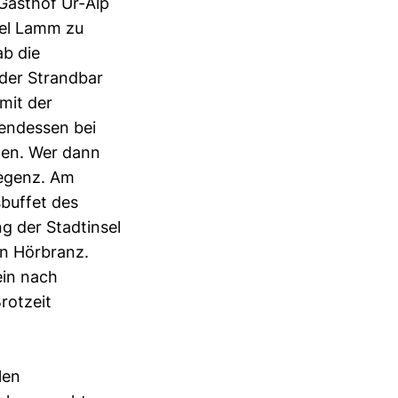
Gasthof Ur-Alp
tel Lamm zu
ab die
 der Strandbar
mit der
endessen bei
gen. Wer dann
regenz. Am
buffet des
g der Stadtinsel
in Hörbranz.
ein nach
rotzeit
len