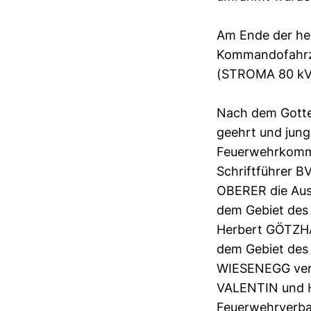
Am Ende der hei
Kommandofahrze
(STROMA 80 kV
Nach dem Gotte
geehrt und jun
Feuerwehrkomma
Schriftführer 
OBERER die Ausz
dem Gebiet des
Herbert GÖTZHAB
dem Gebiet des
WIESENEGG verl
VALENTIN und H
Feuerwehrverban