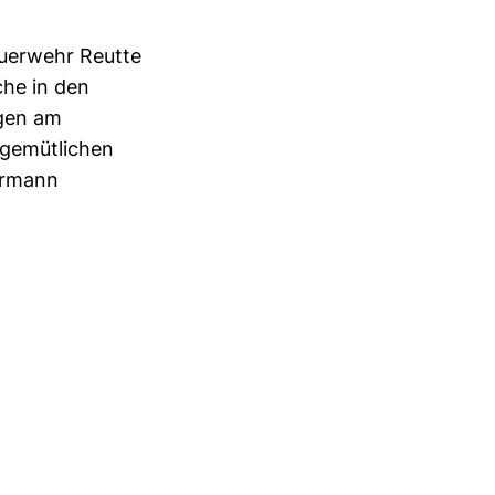
euerwehr Reutte
che in den
gen am
 gemütlichen
hrmann