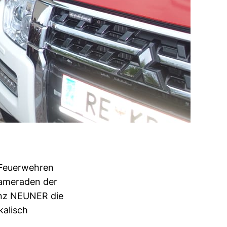
 Feuerwehren
Kameraden der
anz NEUNER die
kalisch