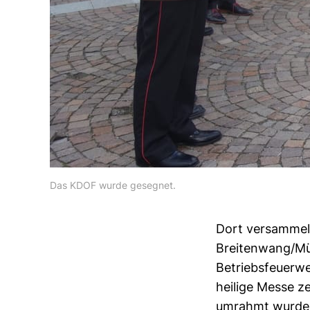
Das KDOF wurde gesegnet.
Dort versammel
Breitenwang/Müh
Betriebsfeuerw
heilige Messe z
umrahmt wurde