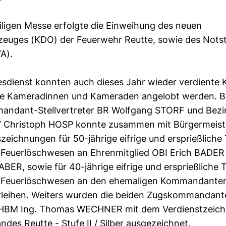
ligen Messe erfolgte die Einweihung des neuen
uges (KDO) der Feuerwehr Reutte, sowie des Nots
A).
sdienst konnten auch dieses Jahr wieder verdiente
ge Kameradinnen und Kameraden angelobt werden. B
ndant-Stellvertreter BR Wolfgang STORF und Bezi
BV Christoph HOSP konnte zusammen mit Bürgermeiste
eichnungen für 50-jährige eifrige und ersprießliche T
 Feuerlöschwesen an Ehrenmitglied OBI Erich BADE
ER, sowie für 40-jährige eifrige und ersprießliche T
 Feuerlöschwesen an den ehemaligen Kommandanten
eihen. Weiters wurden die beiden Zugskommandant
BM Ing. Thomas WECHNER mit dem Verdienstzeiche
des Reutte - Stufe II / Silber ausgezeichnet.