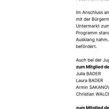
Im Anschluss a
mit der Bürgerm
Untermarkt zum
Programm stand
Ausklang nahm
befördert.
Auch bei der J
zum Mitglied d
Julia BADER
Laura BADER
Armin SAKANO
Christian WALC
zum Mitglied d