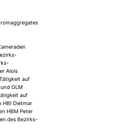
tromaggregates
 Kameraden
ezirks-
rks-
r Alois
ätigkeit auf
R und OLM
ätigkeit auf
 HBI Dietmar
en HBM Peter
n des Bezirks-