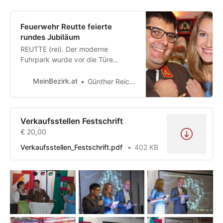
Feuerwehr Reutte feierte
rundes Jubiläum
REUTTE (rei). Der moderne
Fuhrpark wurde vor die Türe
gestellt, in der Halle des Reuttener
Feuerwehr-Einsatzzentrums wurde
MeinBezirk.at
Günther Reichel
gefeiert: Die Feuerwehr Reutte,
1867 gegründet, wurde 150 Jahre
alt.
Verkaufsstellen Festschrift
€ 20,00
Verkaufsstellen_Festschrift.pdf
402 KB