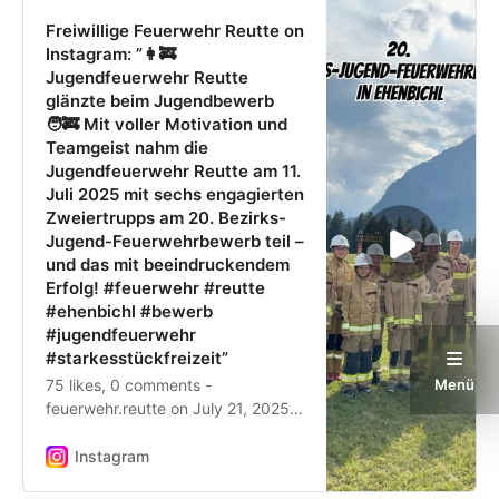
Freiwillige Feuerwehr Reutte on
Instagram: ”👩‍🚒
Jugendfeuerwehr Reutte
glänzte beim Jugendbewerb
🧑‍🚒 Mit voller Motivation und
Teamgeist nahm die
Jugendfeuerwehr Reutte am 11.
Juli 2025 mit sechs engagierten
Zweiertrupps am 20. Bezirks-
Jugend-Feuerwehrbewerb teil –
und das mit beeindruckendem
Erfolg! #feuerwehr #reutte
#ehenbichl #bewerb
#jugendfeuerwehr
#starkesstückfreizeit”
75 likes, 0 comments -
Menü
feuerwehr.reutte on July 21, 2025:
”👩‍🚒Jugendfeuerwehr Reutte
glänzte beim Jugendbewerb 🧑‍🚒
Instagram
Mit voller Motivation und Teamgeist