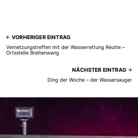
nahm die Jugendfeuerwehr Reutte
am 11. Juli 2025 mit sechs
engagierten Zweiertrupps am 20.
Bezirks-Jugend-Feuerwehrbewerb
teil – und das mit
beeindruckendem Erfolg!
VORHERIGER EINTRAG
#feuerwehr #reutte #ehenbichl
#bewerb #jugendfeuerwehr
Vernetzungstreffen mit der Wasserrettung Reutte –
Ortsstelle Breitenwang
#starkesstückfreizeit”.
NÄCHSTER EINTRAG
Ding der Woche – der Wassersauger