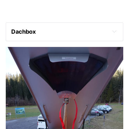
Dachbox
2 Schlauchbrücken
Steckleiterverbindungsteil
4 Steckleitern
Einreisshaken
Ausräumhaken
2 Wasserschieber
2 Waldbrandrucksäcke
2 Feuerpatschen
Korbtrage mit Zubehör