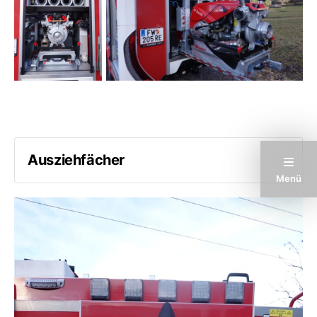
Ausziehfächer
Menü
Krampen
Handfäustling 2kg
2 Stative
Hacke kurz
Bolzenschneider
Feuerwehraxt