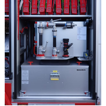
Verteiler
Absperr B
Sammelstück A-B
Stützkrümmer B
Bogensäge