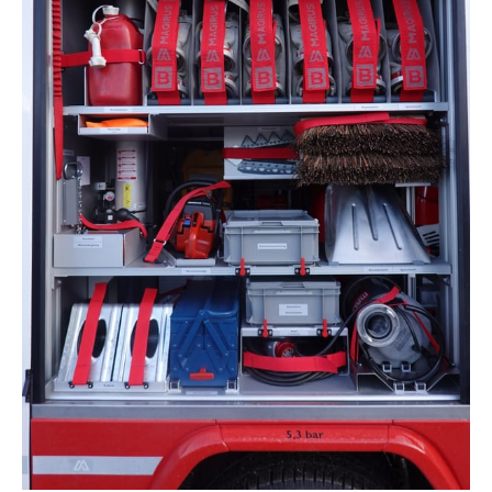
Schachthakensatz
Einweghandschuhe
Werkzeugtrage
Schnittschutzausrüstung
Arbeitsleine
4 Schnürleinen
Tauchpumpe TP8
Piassava Besen
Alurandschaufel
Gorgui
Spitzschaufel
2 paar Schneeketten