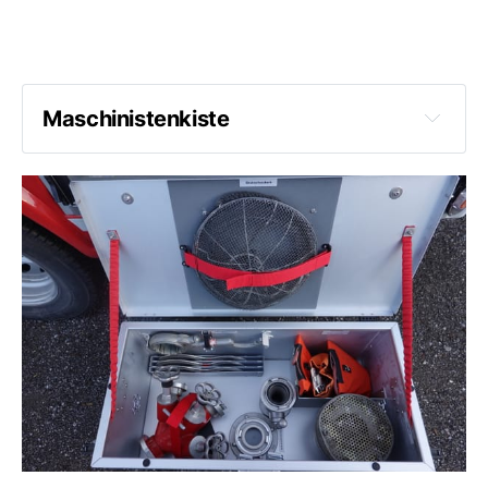
Maschinistenkiste
Verteiler
Saugkopf
4 Schlauchhalter
2 Schlaubinden B
2 Schlauchbinden C
3 Kupplungsschlüssel
Drahtschutzkorb
Überflurhydrantenschlüssel
Absperr C
2 Ventilleinen