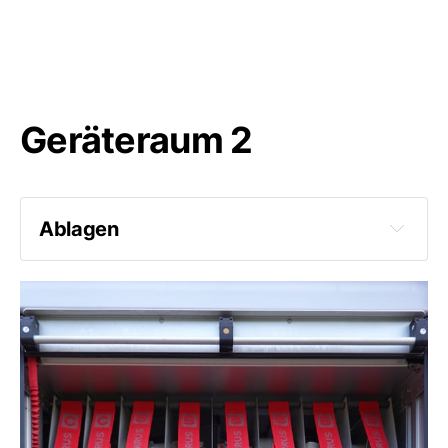
Geräteraum 2
Ablagen
2 C-Schläuche
6 B-Schläuche
Löschdecke
Absperrer C
Nasssauger mit Zubehör
ABC Pulverlöscher 12kg