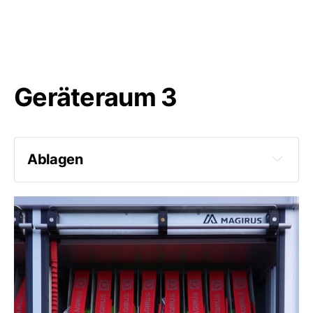
Geräteraum 3
Ablagen
8 C-Schläuche
3 C-Mehrzweckstrahlrohre
Hohlstrahlrohr
B-Mehrzweckstrahlrohr
Überflurhydrantenschlüssel
Übergangsstück A-B