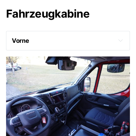
Fahrzeugkabine
Vorne
Warnweste GRKDT
Werkzeug/Warndreieck KFZ