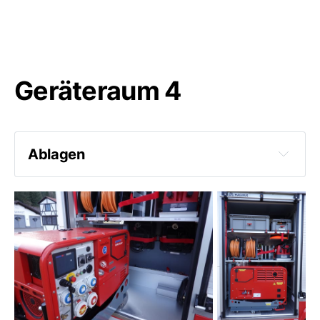
3 Übergangsstücke B-C
Geräteraum 4
Ablagen
Kabeltrommel 230V
Kabeltrommel 230/400V
5 Verkehrsleitkegel faltbar
10 Liter Benzinkanister
RLS-2000 Rosenbauer
Stromerzeuger