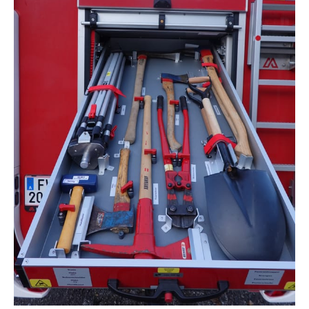
Hacke lang
Pionierschaufel
2 Sappel
Brechstange 1500mm
Vorschlaghammer 5 kg