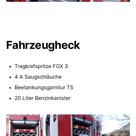
Betankungsgarnitur
5 Absperrspieße
Led-Fluter
Einfüllstutzen
Fahrzeugheck
Verlängerungskabel 230V
Tragkrafspritze FOX 3
4 A Saugschläuche
Beetankungsgarnitur TS
20 Liter Benzinkanister