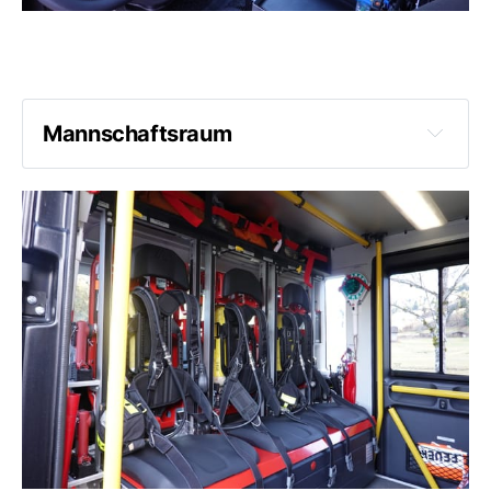
Mannschaftsraum
8 Warnwesten
Natokabel + Zubehör
Abschleppband
Wathose
Feuerwehrbeil
6 Feuerwehrgurte
Flexileine
2 Rettungsleinen
Notrettungsset