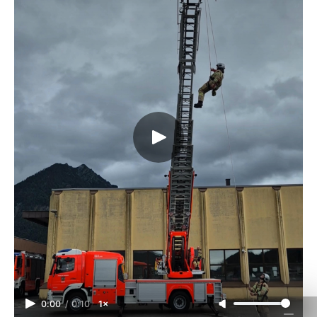
0:00
/
0:10
1×