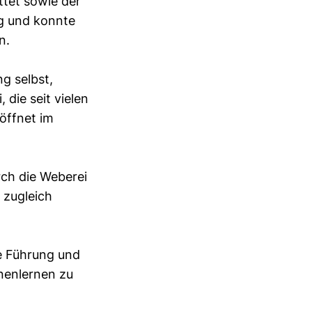
tet sowie der
ig und konnte
n.
g selbst,
die seit vielen
röffnet im
rch die Weberei
 zugleich
te Führung und
nenlernen zu