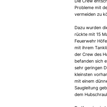
Die Crew entsch
Probleme mit de
vermeiden zu k
Dazu wurden die
rückte mit 15 M
Feuerwehr Höfe
mit ihrem Tankl
der Crew des H
befanden sich e
sehr geringen D
kleinsten vorh
mit einem dünne
Saugleitung geb
dem Hubschraub