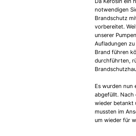
Da Kerosin ein 
notwendigen Sic
Brandschutz mit
vorbereitet. We
unserer Pumpen 
Aufladungen zu 
Brand führen kö
durchführten, r
Brandschutzhau
Es wurden nun e
abgefüllt. Nac
wieder betankt 
mussten im Ansc
um wieder für we