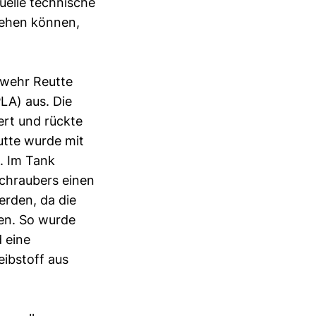
uelle technische
tehen können,
rwehr Reutte
LA) aus. Die
rt und rückte
utte wurde mit
. Im Tank
schraubers einen
erden, da die
en. So wurde
 eine
eibstoff aus