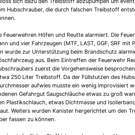
loss sich dazu den Treibstoff abzupumpen um event
m Hubschrauber, die durch falschen Treibstoff ents
önnen.
 Feuerwehren Höfen und Reutte alarmiert. Die Feue
ann und vier Fahrzeugen (MTF, LAST, GGF, SRF mit P
n wurde zur Unterstützung beim Brandschutz alarmie
öschfahrzeug aus. Beim Eintreffen der Feuerwehr Re
ubschraubers zuerst die Vorgehensweise besprochen
twa 250 Liter Treibstoff. Da der Füllstutzen des Hub
urchmesser aufwies musste ein wenig improvisiert w
andenen Gefahrgut Saugschläuche etwas zu groß war
n Plastikschlauch, etwas Dichtmasse und Isolierband
aut. Weiters wurden Kanister hergerichtet um den Tr
er fassen zu können.