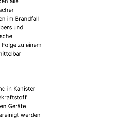
en alle
acher
en im Brandfall
ubers und
ische
r Folge zu einem
ittelbar
d in Kanister
kraftstoff
ten Geräte
ereinigt werden