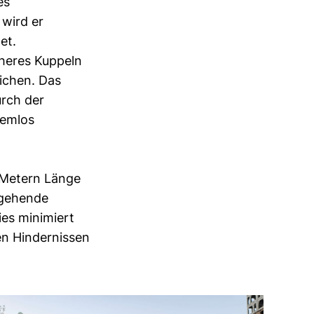
es
wird er
et.
cheres Kuppeln
ichen. Das
urch der
lemlos
 Metern Länge
hgehende
ies minimiert
en Hindernissen