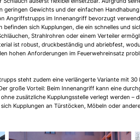
r Schlauch äußerst flexibel einsetzbar. Aufgrund sein
en geringen Gewichts und der einfachen Handhabung 
n Angriffstrupps im Innenangriff bevorzugt verwend
 befinden sich Kupplungen, die ein schnelles und si
chläuchen, Strahlrohren oder einem Verteiler ermögl
rial ist robust, druckbeständig und abriebfest, wod
den hohen Anforderungen im Feuerwehreinsatz prob
rupps steht zudem eine verlängerte Variante mit 30
Der große Vorteil: Beim Innenangriff kann eine durc
 ohne zusätzliche Kupplungsstelle verlegt werden – d
s sich Kupplungen an Türstöcken, Möbeln oder ander