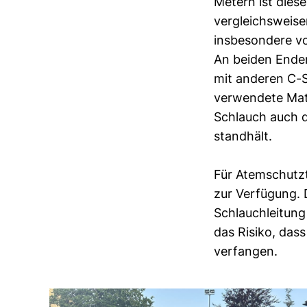
Metern ist diese
vergleichsweis
insbesondere vo
An beiden Enden
mit anderen C-S
verwendete Mate
Schlauch auch 
standhält.
Für Atemschutzt
zur Verfügung. 
Schlauchleitung
das Risiko, das
verfangen.