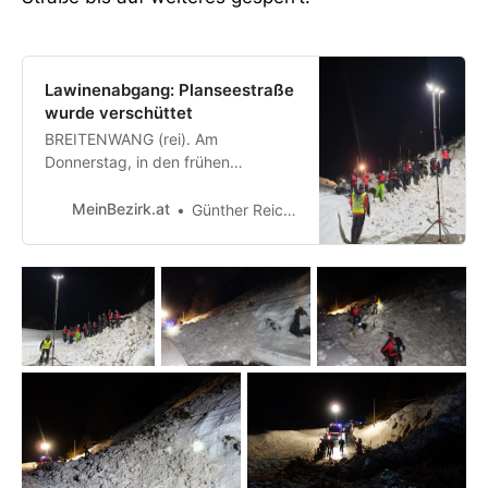
Lawinenabgang: Planseestraße
wurde verschüttet
BREITENWANG (rei). Am
Donnerstag, in den frühen
Morgenstunden, wurde die
Planseestraße von einer Lawine
MeinBezirk.at
Günther Reichel
verschüttet. Beachtliche Ausmaße
Rund fünf Meter hoch lag der
Schnee und das auf eine Länge
von 20 Metern.