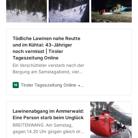
Tödliche Lawinen nahe Reutte
und im Kühtai: 43-Jähriger
noch vermisst | Tiroler
Tageszeitung Online
Ein Verschütteter verstarb nach der
Bergung am Samstagabend, vier
Personen konnten lebend
geborgen werden. Die Suche…
Tiroler Tageszeitung Online
Larch Anja
Lawinenabgang im Ammerwald:
Eine Person starb beim Unglück
BREITENWANG. Am Samstag,
gegen 14.20 Uhr gingen gleich drei
Lawinen im Bereich des