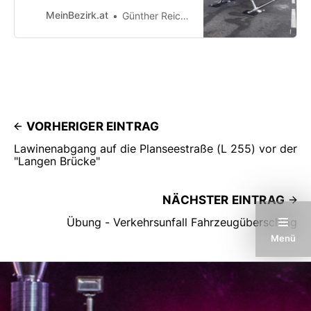
Ammerwalds, nahe dem
MeinBezirk.at
Günther Reichel
gleichnamigen Hotel Ammerwald,
ab.
VORHERIGER EINTRAG
Lawinenabgang auf die Planseestraße (L 255) vor der
"Langen Brücke"
NÄCHSTER EINTRAG
Übung - Verkehrsunfall Fahrzeugüberschlag
Menü