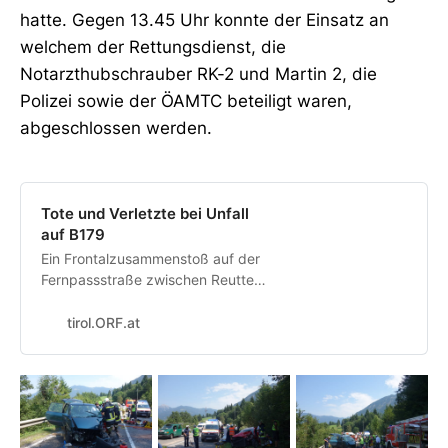
hatte. Gegen 13.45 Uhr konnte der Einsatz an
welchem der Rettungsdienst, die
Notarzthubschrauber RK-2 und Martin 2, die
Polizei sowie der ÖAMTC beteiligt waren,
abgeschlossen werden.
Tote und Verletzte bei Unfall
auf B179
Ein Frontalzusammenstoß auf der
Fernpassstraße zwischen Reutte
und Heiterwang hat Freitagmittag
ein Todesopfer und drei
tirol.ORF.at
Schwerverletzte gefordert. Ein
Auto mit deutschem Kennzeichen
war auf die Gegenfahrbahn
geraten.