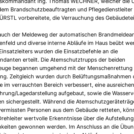
gskommandant Ing. Thomas WECHNER, welcher die 
em Brandschutzbeauftragten und Pflegedienstleiter 
RSTL vorbereitete, die Verrauchung des Gebäudetei
auch der Meldeweg der automatischen Brandmeldean
nfeld und diverse interne Abläufe im Haus beübt we
insatzleiters wurden die Einsatzbefehle an die
anten erteilt. Die Atemschutztrupps der beiden
euge begannen umgehend mit der Menschenrettung
g. Zeitgleich wurden durch Belüftungsmaßnahmen 
se im verrauchten Bereich verbessert, eine ausreich
hrung/Lagedarstellung aufgebaut, sowie die Wasserv
en sichergestellt. Während die Atemschutzgeräteträge
 vermissten Personen aus dem Gebäude retteten, kön
rehleiter wertvolle Erkenntnisse über die Aufstellun
hkeiten gewonnen werden. Im Anschluss an die Übu