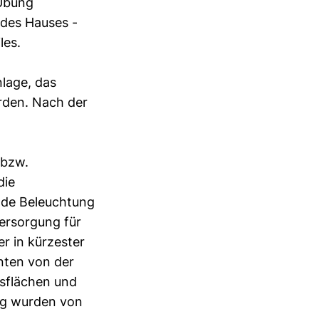
Übung
des Hauses -
les.
lage, das
rden. Nach der
 bzw.
die
ende Beleuchtung
ersorgung für
r in kürzester
nten von der
gsflächen und
ng wurden von