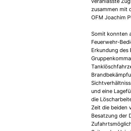
veranlasste Zu
zusammen mit d
OFM Joachim PÜ
Somit konnten 
Feuerwehr-Bedie
Erkundung des E
Gruppenkommand
Tanklöschfahrz
Brandbekämpfun
Sichtverhältnis
und eine Lagefü
die Löscharbeit
Zeit die beiden
Besatzung der D
Zufahrtsmöglic