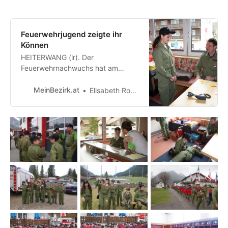
Feuerwehrjugend zeigte ihr
Können
HEITERWANG (lr). Der
Feuerwehrnachwuchs hat am
vergangenen Wochenende
bewiesen, dass er top-ausgebildet
MeinBezirk.at
Elisabeth Rosen
ist. 101 Teilnehmer im Alter von 12
bis 15 Jahren unterzogen sich in
den Räumlichkeiten der Feuerwehr
Heiterwang dem Wissenstest.